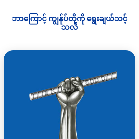
ဘာကြောင့် ကျွန်ုပ်တို့ကို ရွေးချယ်သင့်
သလဲ