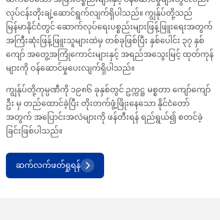
လုပ်ငန်းတိုးချဲ့ဆောင်ရွက်လျက်ရှိပါသည်။ ကျွန်ုပ်တို့သည်
မြန်မာနိုင်ငံတွင် ဆောက်လုပ်ရေးပစ္စည်းများဖြန့်ဖြူးရေးအတွက်
အကြီးဆုံးဖြန့်ဖြူးသူများထဲမှ တစ်ခုဖြစ်ပြီး နှစ်ပေါင်း ၃၇ နှစ်
ကျော် အတွေ့အကြုံကောင်းများနှင့် အရည်အသွေးမြင့် ထုတ်ကုန်
များကို ဝန်ဆောင်မှုပေးလျက်ရှိပါသည်။
ကျွန်ုပ်တို့ကုမ္ပဏီကို ၁၉၈၆ ခုနှစ်တွင် ဥက္ကဋ္ဌ မစ္စတာ ကျော်ကျော်
ဦး မှ တည်ထောင်ခဲ့ပြီး တိုးတက်ဖွံ့ဖြိုးနေသော နိုင်ငံတော်
အတွက် အပြောင်းအလဲများကို ဖန်တီးရန် ရည်ရွယ်၍ စတင်ခဲ့
ခြင်းဖြစ်ပါသည်။
ဆက်လက်ဖတ်ရှုရန်