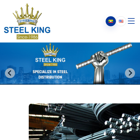
ကျွန်ုပ်တို့အကြောင်း
ကျွန်ုပ်တို့အကြောင်း
ကျွန်ုပ်တို့၏သမိုင်း
ဥက္ကဋ္ဌ၏ သတင်းစကား