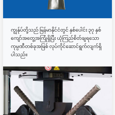
ကျွန်ုပ်တို့သည် မြန်မာနိုင်ငံတွင် နှစ်ပေါင်း ၃၇ နှစ်
ကျော်အတွေ့အကြုံရှိပြီး ယုံကြည်စိတ်ချရသော
ကုမ္ပဏီတစ်ခုအဖြစ် လုပ်ကိုင်ဆောင်ရွက်လျက်ရှိ
ပါသည်။