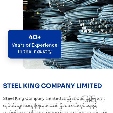
40+
Years of Experience
In the Industry
STEEL KING COMPANY LIMITED
Steel King Company Limited သည် သံမဏိဖြန့်ဖြူးရေး
လုပ်ငန်းတွင် အထူးပြုလုပ်ဆောင်ပြီး ဆောက်လုပ်ရေးနှင့်
ဆက်စပ်သော အခြားပစ္စည်းများနှင့် ဝန်ဆောင်မှုများတွင်လည်း