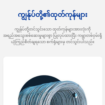
ကျွန်ုပ်တို့၏ထုတ်ကုန်များ
ကျွန်ုပ်တို့တင်သွင်းသော ထုတ်ကုန်များအားလုံးကို
အရည်အသွေးစစ်ဆေးမှုများစွာ ပြုလုပ်ထားပြီး ကမ္ဘာတစ်ဝှမ်းရှိ
ယုံကြည်စိတ်ချရသော စက်ရုံများမှ တင်သွင်းပါသည်။