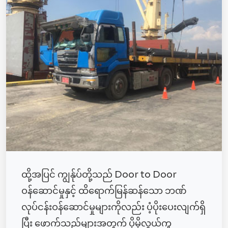
ထို့အပြင် ကျွန်ုပ်တို့သည် Door to Door
ဝန်ဆောင်မှုနှင့် ထိရောက်မြန်ဆန်သော ဘဏ်
လုပ်ငန်းဝန်ဆောင်မှုများကိုလည်း ပံ့ပိုးပေးလျက်ရှိ
ပြီး ဖောက်သည်များအတွက် ပိုမိုလွယ်ကူ