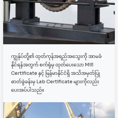
ကျွန်ုပ်တို့၏ ထုတ်ကုန်အရည်အသွေးကို အာမခံ
နိုင်ရန်အတွက် စက်ရုံမှ ထုတ်ပေးသော Mill
Certificate နှင့် မြန်မာနိုင်ငံရှိ အသိအမှတ်ပြု
ဓာတ်ခွဲခန်းမှ Lab Certificate များကိုလည်း
ပေးအပ်ပါသည်။