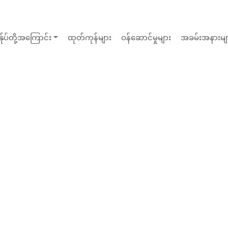
န်ုပ်တို့အကြောင်း
ထုတ်ကုန်များ
ဝန်ဆောင်မှုများ
အခမ်းအနားမျ