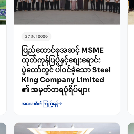
27 Jul 2026
ပြည်ထောင်စုအဆင့် MSME
ထုတ်ကုန်ပြပွဲနှင့်စျေးရောင်း
ပွဲတော်တွင် ပါဝင်ခဲ့သော Steel
King Company Limited
၏ အမှတ်တရပုံရိပ်များ
အသေးစိတ်ကြည့်ရန်