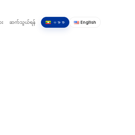
ား
ဆက်သွယ်ရန်
ဗမာစာ
English