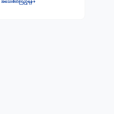
အသေးစိတ်ကြည့်ရန်