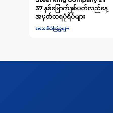
Steel King Company ၏
37 နှစ်မြောက်နှစ်ပတ်လည်နေ့
အမှတ်တရပုံရိပ်များ
အသေးစိတ်ကြည့်ရန်