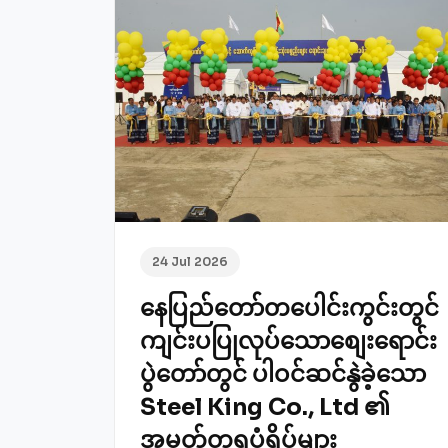
24 Jul 2026
နေပြည်တော်တပေါင်းကွင်းတွင်
ကျင်းပပြုလုပ်သောစျေးရောင်း
ပွဲတော်တွင် ပါဝင်ဆင်နွဲခဲ့သော
Steel King Co., Ltd ၏
အမှတ်တရပုံရိပ်များ