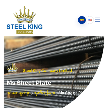
ကျွန်ုပ်တို့အကြောင်း
ကျွန်ုပ်တို့အကြောင်း
ကျွန်ုပ်တို့၏သမိုင်း
ဥက္ကဋ္ဌ၏ သတင်းစကား
Steel King Company Limited
Ms Sheet Plate
ပင်မစာမျက်နှာ
ထုတ်ကုန်များ
Ms Sheet Plate