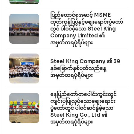
ပြည်ထောင်စုအဆင့် MSME
ထုတ်ကုန်ပြပွဲနှင့်စျေးရောင်းပွဲတော်
တွင် ပါဝင်ခဲ့သော Steel King
Company Limited ၏
အမှတ်တရပုံရိပ်များ
Steel King Company ၏ 39
နှစ်မြောက်နှစ်ပတ်လည်နေ့
အမှတ်တရပုံရိပ်များ
နေပြည်တော်တပေါင်းကွင်းတွင်
ကျင်းပပြုလုပ်သောစျေးရောင်း
ပွဲတော်တွင် ပါဝင်ဆင်နွဲခဲ့သော
Steel King Co., Ltd ၏
အမှတ်တရပုံရိပ်များ