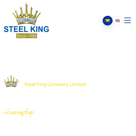
ကျွန်ုပ်တို့အကြောင်း
ကျွန်ုပ်တို့အကြောင်း
ကျွန်ုပ်တို့၏သမိုင်း
ဥက္ကဋ္ဌ၏ သတင်းစကား
Steel King Company Limited
ပင်မစာမျက်နှာ
ပင်မစာမျက်နှာ
ပင်မစာမျက်နှာ