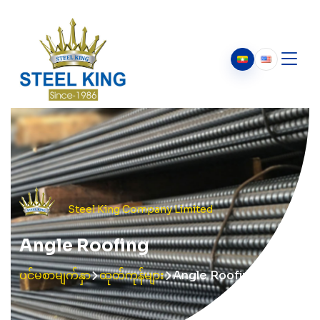
ကျွန်ုပ်တို့အကြောင်း
ကျွန်ုပ်တို့အကြောင်း
ကျွန်ုပ်တို့၏သမိုင်း
ဥက္ကဋ္ဌ၏ သတင်းစကား
Steel King Company Limited
Angle Roofing
ပင်မစာမျက်နှာ
ထုတ်ကုန်များ
Angle Roofing