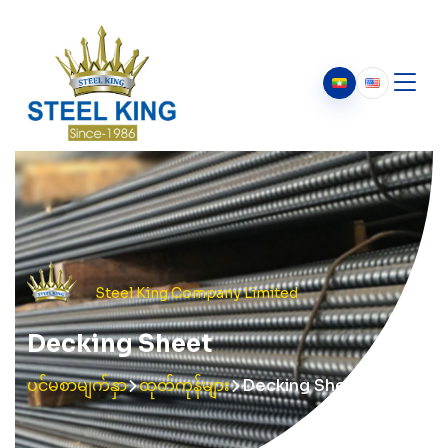
ကျွန်ုပ်တို့အကြောင်း
ကျွန်ုပ်တို့အကြောင်း
ကျွန်ုပ်တို့၏သမိုင်း
ဥက္ကဋ္ဌ၏ သတင်းစကား
Steel King Company Limited
Decking Sheet
ပင်မစာမျက်နှာ
ထုတ်ကုန်များ
Decking Sheet