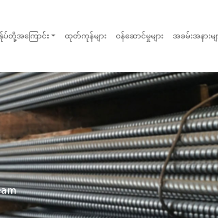
န်ုပ်တို့အကြောင်း
ထုတ်ကုန်များ
ဝန်ဆောင်မှုများ
အခမ်းအနားမျ
eam